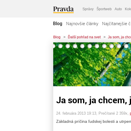
Správy
Športweb
Auto
Kok
Blog
Najnovšie články
Najčítanejšie č
Blog
>
Ďalší pohľad na svet
>
Ja som, ja ch
Ja som, ja chcem,
24. februára 2013 19:13
, Prečítané 2 359x,
Základná príčina ľudskej bolesti a utrpe