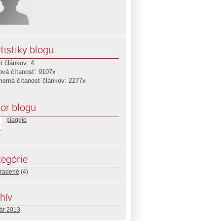
tistiky blogu
t článkov: 4
ová čítanosť: 9107x
merná čítanosť článkov: 2277x
or blogu
piaggio
egórie
radené
(4)
hív
uár 2013