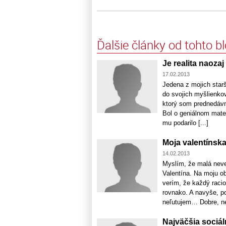
Ďalšie články od tohto b
Je realita naozaj
17.02.2013
Jedena z mojich star
do svojich myšlienko
ktorý som prednedávn
Bol o geniálnom matem
mu podarilo [...]
Moja valentínsk
14.02.2013
Myslím, že malá neve
Valentína. Na moju o
verím, že každý racio
rovnako. A navyše, p
neľutujem… Dobre, ne
Najväčšia sociál