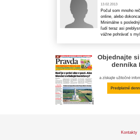
13.02.2013
Počul som mnoho rečí 
online, alebo dokonca
Minimálne s posledný
ľudí teraz asi prebly
vážne pohrávať s myšl
Objednajte si
denníka 
a získajte užitočné inf
Predplatné denn
Kontakty