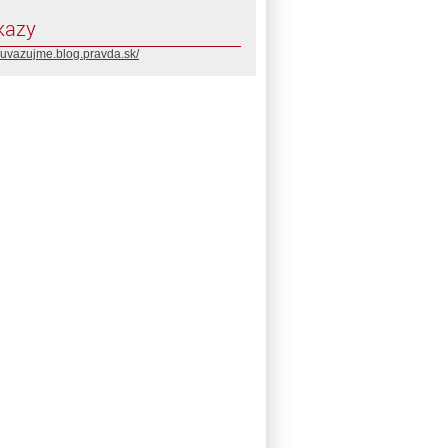
kazy
//uvazujme.blog.pravda.sk/