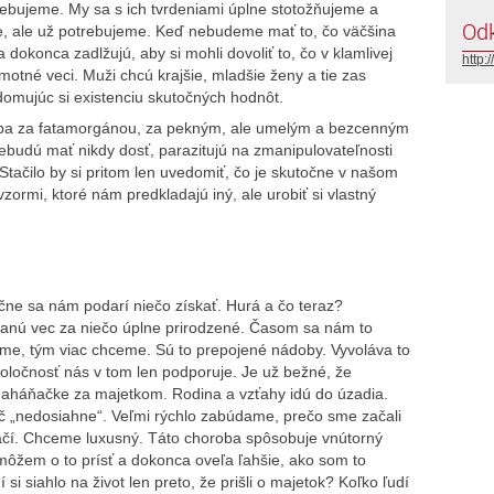
rebujeme. My sa s ich tvrdeniami úplne stotožňujeme a
Od
, ale už potrebujeme. Keď nebudeme mať to, čo väčšina
okonca zadlžujú, aby si mohli dovoliť to, čo v klamlivej
http:
tné veci. Muži chcú krajšie, mladšie ženy a tie zas
domujúc si existenciu skutočných hodnôt.
iba za fatamorgánou, za pekným, ale umelým a bezcenným
ebudú mať nikdy dosť, parazitujú na zmanipulovateľnosti
. Stačilo by si pritom len uvedomiť, čo je skutočne v našom
zormi, ktoré nám predkladajú iný, ale urobiť si vlastný
ne sa nám podarí niečo získať. Hurá a čo teraz?
ú vec za niečo úplne prirodzené. Časom sa nám to
me, tým viac chceme. Sú to prepojené nádoby. Vyvoláva to
oločnosť nás v tom len podporuje. Je už bežné, že
naháňačke za majetkom. Rodina a vzťahy idú do úzadia.
č „nedosiahne“. Veľmi rýchlo zabúdame, prečo sme začali
tačí. Chceme luxusný. Táto choroba spôsobuje vnútorný
môžem o to prísť a dokonca oveľa ľahšie, ako som to
si siahlo na život len preto, že prišli o majetok? Koľko ľudí