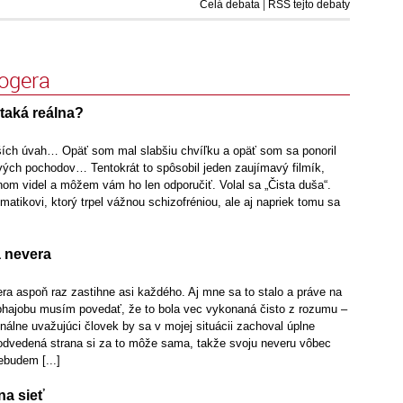
Celá debata
|
RSS tejto debaty
logera
 taká reálna?
ších úvah… Opäť som mal slabšiu chvíľku a opäť som sa ponoril
vých pochodov… Tentokrát to spôsobil jeden zaujímavý filmík,
om videl a môžem vám ho len odporučiť. Volal sa „Čista duša“.
atikovi, ktorý trpel vážnou schizofréniou, ale aj napriek tomu sa
a nevera
ra aspoň raz zastihne asi každého. Aj mne sa to stalo a práve na
bhajobu musím povedať, že to bola vec vykonaná čisto z rozumu –
nálne uvažujúci človek by sa v mojej situácii zachoval úplne
odvedená strana si za to môže sama, takže svoju neveru vôbec
budem [...]
na sieť