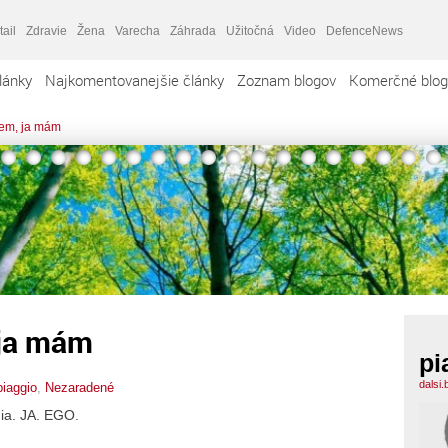
tail
Zdravie
Žena
Varecha
Záhrada
Užitočná
Video
DefenceNews
lánky
Najkomentovanejšie články
Zoznam blogov
Komerčné blog
cem, ja mám
 ja mám
pi
dalsi
piaggio
,
Nezaradené
nia. JA. EGO.