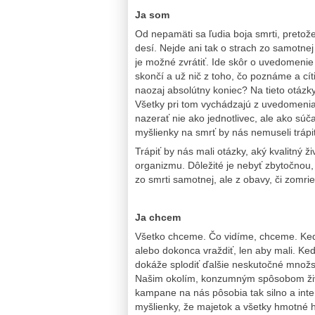
Ja som
Od nepamäti sa ľudia boja smrti, pretože
desí. Nejde ani tak o strach zo samotnej
je možné zvrátiť. Ide skôr o uvedomenie 
skončí a už nič z toho, čo poznáme a cí
naozaj absolútny koniec? Na tieto otázk
Všetky pri tom vychádzajú z uvedomenia s
nazerať nie ako jednotlivec, ale ako s
myšlienky na smrť by nás nemuseli trápiť.
Trápiť by nás mali otázky, aký kvalitný 
organizmu. Dôležité je nebyť zbytočnou
zo smrti samotnej, ale z obavy, či zomr
Ja chcem
Všetko chceme. Čo vidíme, chceme. Keď
alebo dokonca vraždiť, len aby mali. Ke
dokáže splodiť ďalšie neskutočné množ
Našim okolím, konzumným spôsobom živo
kampane na nás pôsobia tak silno a inte
myšlienky, že majetok a všetky hmotné h