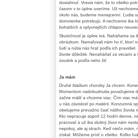
dosiahnuť. Vravia nám, že to všetko pot
časom v to úplne uveríme. Už nechceme
okolo nás, budeme menejcenní. Ľudia sa d
domnienke potrebujú. A nechceme iba hmo
bohatších a vplyvnejších chlapov neuve
Skutočnosť je úplne iná. Naháňame sa 
obrázkom. Namaľovali nám ho tí, ktorí n
ľudí a nútia nás hrať podľa ich pravidiel
živote dôležité. Nenaháňať za vecami a v
úsudok a podľa neho žiť.
Ja mám
Druhé štádium choroby Ja chcem. Koneč
Momentom nadobudnutia považujeme dan
začne máliť a chceme viac. Čím viac má
u nás závislosť po matérii. Konzumná sp
obetujeme prevažnú časť nášho života 
Kto nepracuje aspoň 12 hodín denne, ni
pracovať a už iba slušný život nám nes
nepokoj, ale aj strach. Keď niečo mám, 
získal. Môžeme prísť o všetko. Koľko ľudí 