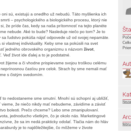
 oni sú, existujú a onedlho už nebudú. Táto myšlienka ich
 smrti – psychologického a biologického procesu, ktorý nie
si, že príde čas, kedy sa naša prítomnosť na tejto planéte
Šta
time nebude. Aké to bude? Nasleduje niečo po tom? Je to
y sa ľudstvo pokúša nájsť odpovede už od svojej nepamäte.
Poče
Celk
i vlastnej individuality. Keby sme sa pokúsili na svet
Prie
účasť jedného obrovského organizmu s názvom
život
,
 Veď život ide ďalej a to je podstatné.
Aut
život žijeme a či vhodne prispievame svojou troškou celému
, neprínosnou časťou pre celok. Strach by sme nemali mať
ieme s čistým svedomím.
Kat
 to nedostaneme sme smutní. Mnohí sú schopní aj ublížiť,
Neza
ď vieme, že niečo nikdy mať nebudeme, závidíme a závisť
stvo bolesti. Prečo chceme? Lebo sme zmanipulovaní.
Arc
ta, jednoducho všetkým, čo je okolo nás. Marketingové
nzívne, že sa im nedá prakticky odolať. Tlačia nám do hláv
febr
araburdy je to najdôležitejšie, čo môžeme v živote