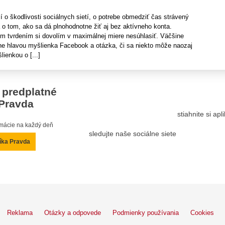
o škodlivosti sociálnych sietí, o potrebe obmedziť čas strávený
 o tom, ako sa dá plnohodnotne žiť aj bez aktívneho konta.
m tvrdením si dovolím v maximálnej miere nesúhlasiť. Väčšine
sne hlavou myšlienka Facebook a otázka, či sa niekto môže naozaj
ienkou o [...]
 predplatné
Pravda
stiahnite si ap
ormácie na každý deň
sledujte naše sociálne siete
íka Pravda
Reklama
Otázky a odpovede
Podmienky používania
Cookies