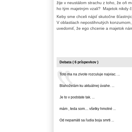
žije v neustálom strachu z toho, že oň m
ho tým majetným vzali? Majetok nikdy čl
Keby sme chceli nájsť skutočne šťastný
V oblastiach nepostihnutých konzumom, 
uvedomiť, že ego chcenie a majetok nám 
Debata ( 6 príspevkov )
Toto ma na zivote rozculuje najviac. ...
Blahoželám ku aktuálnej úvahe. ...
Je to v podstate tak. ...
mám , teda som.... všetky hmotné ...
Od nepamäti sa ľudia boja smrti ...