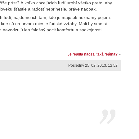
ôže prísť? A koľko chcejúcich ľudí urobí všetko preto, aby
oveku šťastie a radosť neprinesie, práve naopak.
ch ľudí, nájdeme ich tam, kde je majetok neznámy pojem.
kde sú na prvom mieste ľudské vzťahy. Mali by sme si
navodzujú len falošný pocit komfortu a spokojnosti.
Je realita naozaj taká reálna?
»
Posledný 25. 02. 2013, 12:52